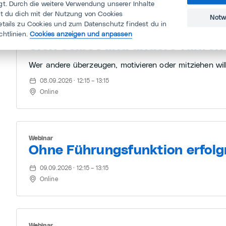
t. Durch die weitere Verwendung unserer Inhalte
st du dich mit der Nutzung von Cookies
Notw
etails zu Cookies und zum Datenschutz findest du in
chtlinien.
Cookies anzeigen und anpassen
Webinar
Sich selbst und andere führen
Wer andere überzeugen, motivieren oder mitziehen will,
08.09.2026 · 12:15 – 13:15
Online
Webinar
Ohne Führungsfunktion erfolg
09.09.2026 · 12:15 – 13:15
Online
Webinar