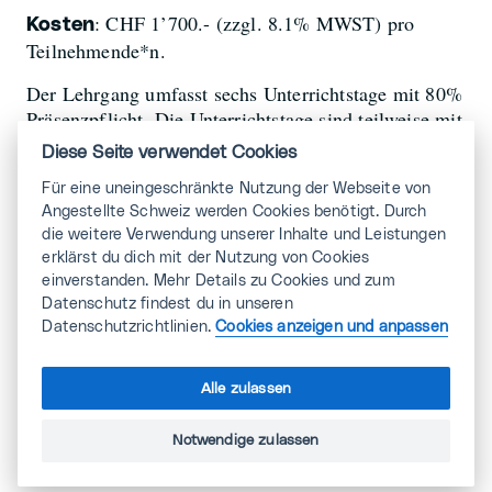
: CHF 1’700.- (zzgl. 8.1% MWST) pro
Kosten
Teilnehmende*n.
Der Lehrgang umfasst sechs Unterrichtstage mit 80%
Präsenzpflicht. Die Unterrichtstage sind teilweise mit
Vor- und Nachbereitungsaufgaben verbunden.
Diese Seite verwendet Cookies
Der Lehrgang kann an den CAS Erfolgsfaktor
Für eine uneingeschränkte Nutzung der Webseite von
Nachhaltigkeit der FHNW angerechnet werden.
Angestellte Schweiz werden Cookies benötigt. Durch
die weitere Verwendung unserer Inhalte und Leistungen
erklärst du dich mit der Nutzung von Cookies
einverstanden. Mehr Details zu Cookies und zum
Datenschutz findest du in unseren
Kursleitung
Datenschutzrichtlinien.
Cookies anzeigen und anpassen
Fachexpert*innen
Alle zulassen
Swisscleantech / Siemens / MAZ / HSLU /
Notwendige zulassen
Angestellte Schweiz