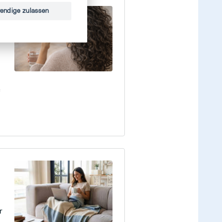
endige zulassen
f
r