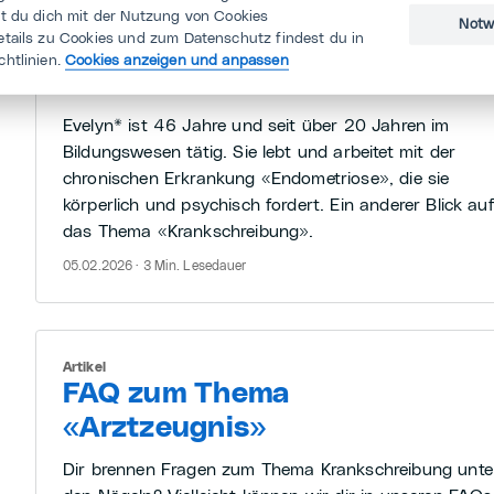
st du dich mit der Nutzung von Cookies
Artikel
Notw
etails zu Cookies und zum Datenschutz findest du in
«Es ist eben immer noch ein
chtlinien.
Cookies anzeigen und anpassen
Tabu-Thema.»
Evelyn* ist 46 Jahre und seit über 20 Jahren im
Bildungswesen tätig. Sie lebt und arbeitet mit der
chronischen Erkrankung «Endometriose», die sie
körperlich und psychisch fordert. Ein anderer Blick au
das Thema «Krankschreibung».
05.02.2026 · 3 Min. Lesedauer
Artikel
FAQ zum Thema
«Arztzeugnis»
Dir brennen Fragen zum Thema Krankschreibung unte