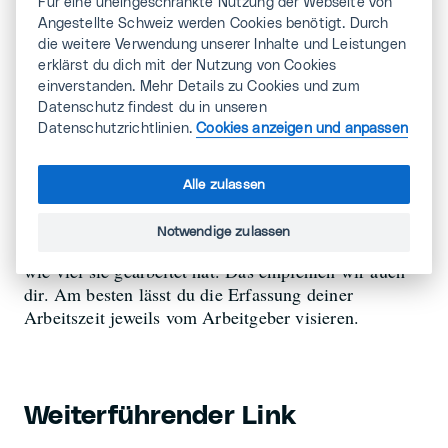
Für eine uneingeschränkte Nutzung der Webseite von
Allenfalls kann er mit ihr auch vereinbaren, dass sie
Angestellte Schweiz werden Cookies benötigt. Durch
Überzeitstunden mit Freizeit kompensiert.
die weitere Verwendung unserer Inhalte und Leistungen
erklärst du dich mit der Nutzung von Cookies
Mara ist zu raten, alle bisher geleisteten
einverstanden. Mehr Details zu Cookies und zum
Überzeitstunden zusammenzustellen und den Lohn
Datenschutz findest du in unseren
dafür beim Arbeitgeber einzufordern. Bekommt sie
Datenschutzrichtlinien.
Cookies anzeigen und anpassen
Schwierigkeiten damit, kann sie auf die
Unterstützung des Rechtsdienst von Angestellte
Schweiz zählen.
Alle zulassen
Mara hat übrigens gut daran getan, die Arbeitszeit
Notwendige zulassen
korrekt zu erfassen. So kann sie sauber nachweisen,
wie viel sie gearbeitet hat. Das empfehlen wir auch
dir. Am besten lässt du die Erfassung deiner
Arbeitszeit jeweils vom Arbeitgeber visieren.
Weiterführender Link