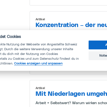
Artikel
Konzentration – der ne
Luxus?
det Cookies
Ein ganzer Tag, um wirklich voranzukom
nkte Nutzung der Webseite von Angestellte Schweiz
A
Privileg geworden? Dieser Artikel handelt 
t. Durch die weitere Verwendung unserer Inhalte
vom Konzept des «Deep Work» und von 
st du dich mit der Nutzung von Cookies
Notw
helfen, ohne Ablenkung zu arbeiten.
etails zu Cookies und zum Datenschutz findest du in
chtlinien.
Cookies anzeigen und anpassen
29.07.2026 · 3 Min. Lesedauer
Artikel
Mit Niederlagen umge
Arbeit = Selbstwert? Warum wirken schon