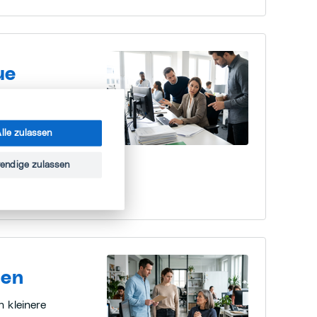
ue
men: Ist das zum
lle zulassen
von Effizienz,
Werkzeugen, die
endige zulassen
hen
 kleinere