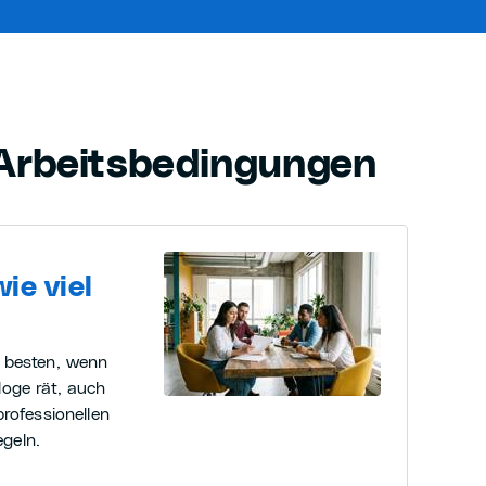
Arbeitsbedingungen
ie viel
m besten, wenn
loge rät, auch
professionellen
geln.