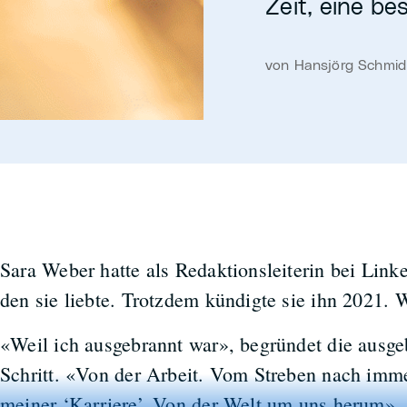
Zeit, eine be
von Hansjörg Schmid 
Sara Weber hatte als Redaktionsleiterin bei Link
den sie liebte. Trotzdem kündigte sie ihn 2021.
«Weil ich ausgebrannt war», begründet die ausgeb
Schritt. «Von der Arbeit. Vom Streben nach imme
meiner ‘Karriere’. Von der Welt um uns herum».