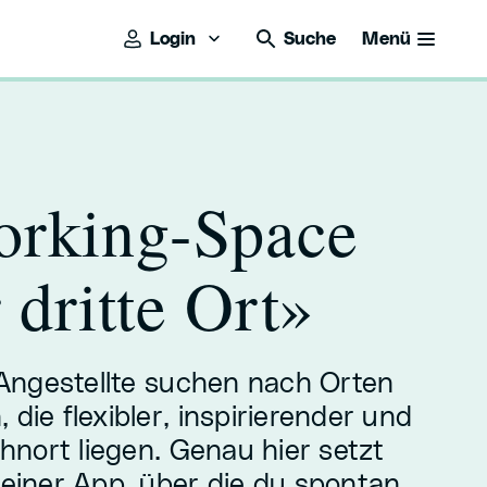
Login
Suche
Menü
rking-Space
r dritte Ort»
ngestellte suchen nach Orten
 die flexibler, inspirierender und
nort liegen. Genau hier setzt
 einer App, über die du spontan