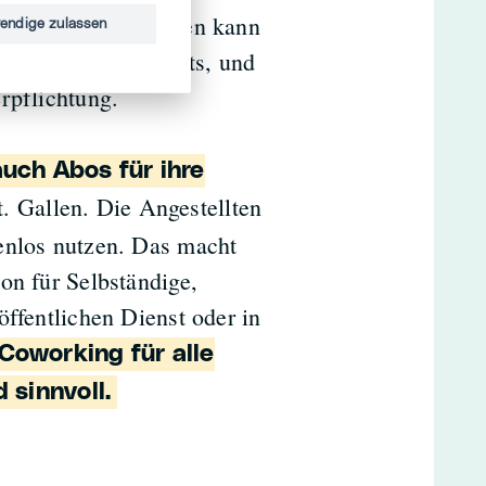
 Englisch, und nutzen kann
endige zulassen
uft im Voraus Credits, und
rpflichtung.
auch Abos für ihre
. Gallen. Die Angestellten
enlos nutzen. Das macht
on für Selbständige,
öffentlichen Dienst oder in
Coworking für alle
 sinnvoll.