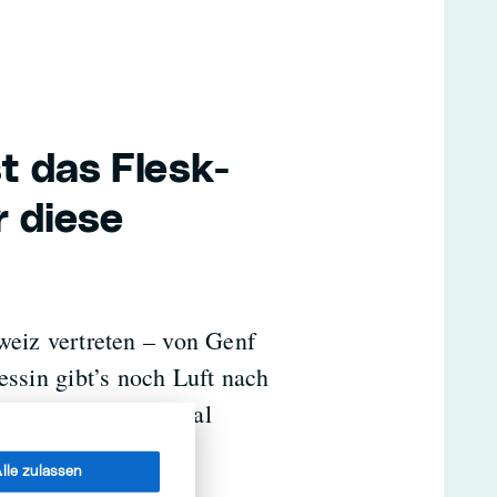
t das Flesk-
 diese
weiz vertreten – von Genf
essin gibt’s noch Luft nach
Standort im Maggiatal
iter.
lle zulassen