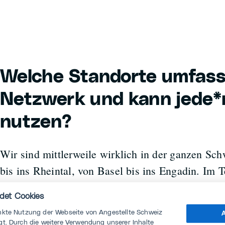
Welche Standorte umfass
Netzwerk und kann jede*r
nutzen?
Wir sind mittlerweile wirklich in der ganzen Sch
bis ins Rheintal, von Basel bis ins Engadin. Im T
oben, aber gerade heute haben wir einen neuen 
det Cookies
dazubekommen – das Netzwerk wächst laufend we
nkte Nutzung der Webseite von Angestellte Schweiz
A
t. Durch die weitere Verwendung unserer Inhalte