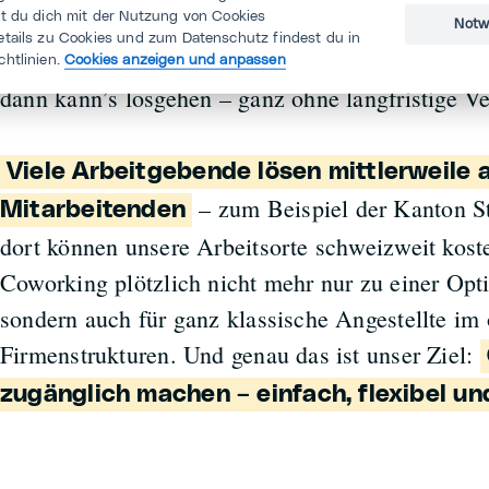
st du dich mit der Nutzung von Cookies
Unsere App gibt’s auf Deutsch, Französisch und
Notw
etails zu Cookies und zum Datenschutz findest du in
sie grundsätzlich jede*r. Man meldet sich an, ka
chtlinien.
Cookies anzeigen und anpassen
dann kann’s losgehen – ganz ohne langfristige Ve
Viele Arbeitgebende lösen mittlerweile 
– zum Beispiel der Kanton St
Mitarbeitenden
dort können unsere Arbeitsorte schweizweit kost
Coworking plötzlich nicht mehr nur zu einer Opti
sondern auch für ganz klassische Angestellte im 
Firmenstrukturen. Und genau das ist unser Ziel:
zugänglich machen – einfach, flexibel und