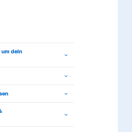
d um dein
rsen
&