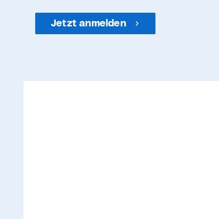
Jetzt anmelden
Profitieren ohne Ende
Werde jetzt
STANDARD
Mitglied für CHF
150.– / Jahr