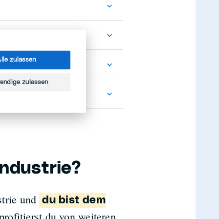
tung
lle zulassen
?»
endige zulassen
tnern
Industrie?
strie und
du bist dem
rofitierst du von weiteren