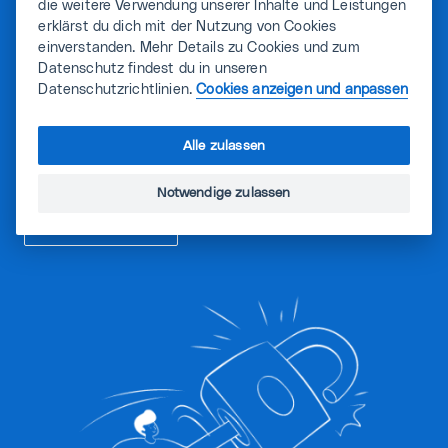
die weitere Verwendung unserer Inhalte und Leistungen
erklärst du dich mit der Nutzung von Cookies
Du musst registriert sein, um auf diese Inhalte
einverstanden. Mehr Details zu Cookies und zum
zugreifen zu können.
Datenschutz findest du in unseren
Datenschutzrichtlinien.
Cookies anzeigen und anpassen
STANDARD Mitgliedschaft
Alle zulassen
abschliessen
Notwendige zulassen
Login