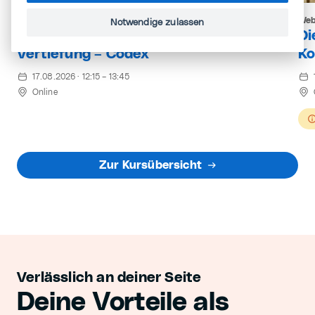
Der KI-Agent für professionelle Entwicklung
Web
Notwendige zulassen
KI für die Praxis: Monatliche
Di
Vertiefung – Codex
Ko
17.08.2026 · 12:15 – 13:45
Online
Zur Kursübersicht
Verlässlich an deiner Seite
Deine Vorteile als