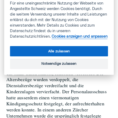
unterliegen, haben über 55-Jährige zudem vor jeder
Für eine uneingeschränkte Nutzung der Webseite von
Kündigung ein obligatorisches Gespräch mit der
Angestellte Schweiz werden Cookies benötigt. Durch
Geschäftsleitung oder den Vorgesetzten, auch um
die weitere Verwendung unserer Inhalte und Leistungen
Möglichkeiten der Weiterbeschäftigung zu erkunden.
erklärst du dich mit der Nutzung von Cookies
einverstanden. Mehr Details zu Cookies und zum
Und wenn eine Entlassung nicht vermieden werden
Datenschutz findest du in unseren
kann, ist Resignation nicht angebracht:
Ein
Datenschutzrichtlinien.
Cookies anzeigen und anpassen
angepasster Sozialplan ermöglicht es oft,
bis eine neue
den Kopf über Wasser zu halten,
Alle zulassen
Stelle gefunden ist. Beispiel aus dem Kanton
Neuenburg: Durch unsere Intervention wurde der
Notwendige zulassen
bereits bestehende Sozialplan in einem Unternehmen,
das seine Türen schloss, erheblich verbessert. Die
Altersbezüge wurden verdoppelt, die
Dienstaltersbezüge verdreifacht und die
Kinderzulagen vervierfacht. Der Personalausschuss
hatte ausserdem einen viermonatigen
Kündigungsschutz festgelegt, der aufrechterhalten
werden konnte. In einem anderen Zürcher
Unternehmen wurde die ursprünglich festgelegte