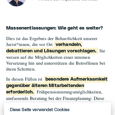
Massenentlassungen: Wie geht es weiter?
Dies ist das Ergebnis der Beharrlichkeit unserer
Jurist*innen, die vor Ort
verhandeln,
Sie
debattieren und Lösungen vorschlagen.
weisen auf die Möglichkeiten einer internen
Versetzung hin und unterstützen die Betroffenen bei
ihren Schritten.
In diesen Fällen ist
besondere Aufmerksamkeit
gegenüber älteren Mitarbeitenden
Frühpensionierungsmöglichkeiten,
erforderlich.
umfassende Beratung bei der Finanzplanung: Diese
Schritte sind wichtig, um gelassener in die Zukunft
zu blicken. In Unternehmen, die dem MEM-GAV
Diese Seite verwendet Cookies