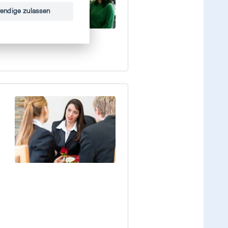
endige zulassen
,