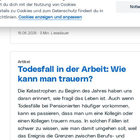
st du dich mit der Nutzung von Cookies
Notw
Wir alle haben ständig Emotionen, gerade am
etails zu Cookies und zum Datenschutz findest du in
Arbeitsplatz. Sie helfen uns, das Leben zu bewältigen
chtlinien.
Cookies anzeigen und anpassen
beflügeln uns oder machen uns krank.
16.06.2026 · 3 Min. Lesedauer
Artikel
Todesfall in der Arbeit: Wie
kann man trauern?
Die Katastrophen zu Beginn des Jahres haben uns
daran erinnert, wie fragil das Leben ist. Auch wenn
Todesfälle bei Pensionierten häufiger vorkommen,
kann es passieren, dass man um eine Kollegin oder
einen Kollegen trauern muss. In solchen Fällen ist
schwer zu wissen, wie man damit umgehen soll, weil
das Ereignis die Grenzen zwischen Berufs- und