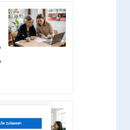
n
u
lle zulassen