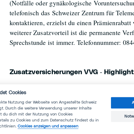
(Notfälle oder gynäkologische Voruntersuch
telefonisch das Schweizer Zentrum für Telem
kontaktieren, erzielst du einen Prämienrabatt
weiterer Zusatzvorteil ist die permanente Ver
Sprechstunde ist immer. Telefonnummer: 084
Zusatzversicherungen VVG ‐ Highligh
Babyschwimmen im 1. und 2. Lebensjahr m
det Cookies
Babymassage
nkte Nutzung der Webseite von Angestellte Schweiz
A
t. Durch die weitere Verwendung unserer Inhalte
Zahnstellungskorrektur bis 30. Altersjahr
st du dich mit der Nutzung von Cookies
Notw
etails zu Cookies und zum Datenschutz findest du in
chtlinien.
Cookies anzeigen und anpassen