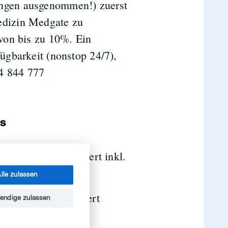
ungen ausgenommen!) zuerst
edizin Medgate zu
 von bis zu 10%. Ein
fügbarkeit (nonstop 24/7),
4 844 777
ts
it Mivita versichert inkl.
lle zulassen
 mit Mivita versichert
endige zulassen