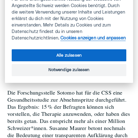
sich im Alltag jahrelang alles nur ums Essen dreht,
Angestellte Schweiz werden Cookies benötigt. Durch
fühlt sich eine effiziente Gewichtsabnahme wie eine
die weitere Verwendung unserer Inhalte und Leistungen
grosse Befreiung an.» Steigen Lebensqualität und
erklärst du dich mit der Nutzung von Cookies
Selbstbild, ist dies auch bei der Arbeit spürbar. Ein
einverstanden. Mehr Details zu Cookies und zum
gesundes Selbstvertrauen hilft sowohl im
Datenschutz findest du in unseren
Arbeitsalltag als auch bei der Stellensuche.
Datenschutzrichtlinien.
Cookies anzeigen und anpassen
Alle zulassen
Studien zu Langzeitwirkungen
Notwendige zulassen
gibt es nicht
Die Forschungsstelle Sotomo hat für die CSS eine
Gesundheitsstudie zur Abnehmspritze durchgeführt.
Das Ergebnis: 15 % der Befragten können sich
vorstellen, die Therapie anzuwenden, oder haben dies
bereits getan. Das entspricht mehr als einer Million
Schweizer*innen. Susanne Maurer betont nochmals
die Bedeutung einer transparenten Aufklärung durch