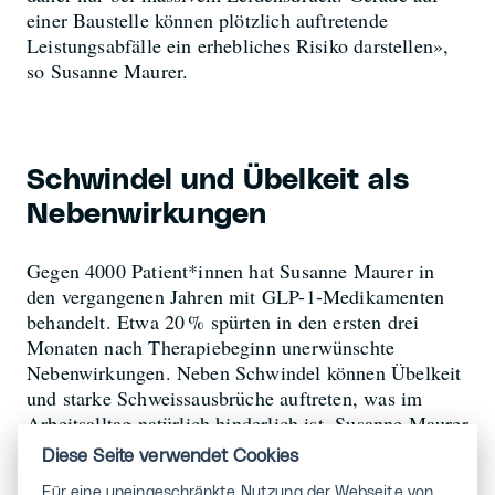
einer Baustelle können plötzlich auftretende
Leistungsabfälle ein erhebliches Risiko darstellen»,
so Susanne Maurer.
Schwindel und Übelkeit als
Nebenwirkungen
Gegen 4000 Patient*innen hat Susanne Maurer in
den vergangenen Jahren mit GLP-1-Medikamenten
behandelt. Etwa 20 % spürten in den ersten drei
Monaten nach Therapiebeginn unerwünschte
Nebenwirkungen. Neben Schwindel können Übelkeit
und starke Schweissausbrüche auftreten, was im
Arbeitsalltag natürlich hinderlich ist. Susanne Maurer
kann dennoch nachvollziehen, dass viele
Diese Seite verwendet Cookies
Patient*innen dieses Risiko auf sich nehmen: «Wenn
Für eine uneingeschränkte Nutzung der Webseite von