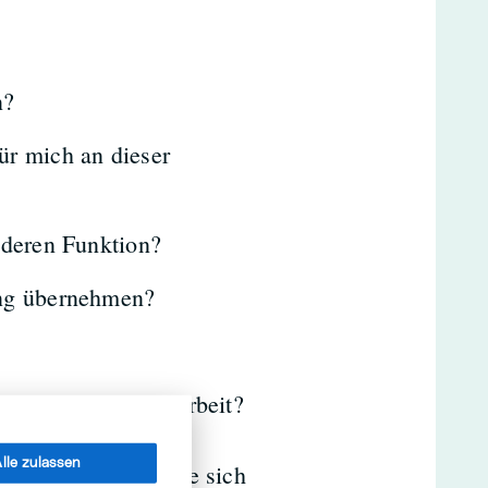
n?
ür mich an dieser
nderen Funktion?
ung übernehmen?
tzung für meine Arbeit?
lle zulassen
e Möglichkeiten, die sich