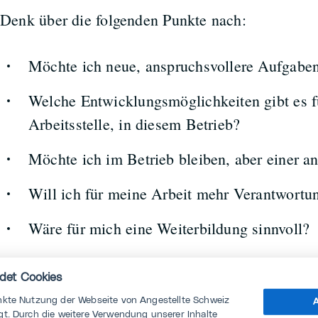
Denk über die folgenden Punkte nach:
Möchte ich neue, anspruchsvollere Aufgabe
Welche Entwicklungsmöglichkeiten gibt es f
Arbeitsstelle, in diesem Betrieb?
Möchte ich im Betrieb bleiben, aber einer a
Will ich für meine Arbeit mehr Verantwort
Wäre für mich eine Weiterbildung sinnvoll?
Möchte ich mehr Anerkennung und Wertschä
det Cookies
nkte Nutzung der Webseite von Angestellte Schweiz
A
Erörtere mit deiner / deinem Vorgesetzten all
4
t. Durch die weitere Verwendung unserer Inhalte