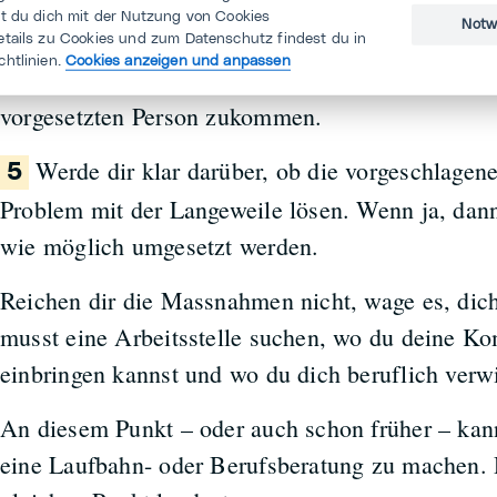
st du dich mit der Nutzung von Cookies
aus deinen Vorschlägen ergeben.
Notw
etails zu Cookies und zum Datenschutz findest du in
chtlinien.
Cookies anzeigen und anpassen
Halte das Ergebnis des Gesprächs schriftlich fest
vorgesetzten Person zukommen.
Werde dir klar darüber, ob die vorgeschlage
5
Problem mit der Langeweile lösen. Wenn ja, dann
wie möglich umgesetzt werden.
Reichen dir die Massnahmen nicht, wage es, dich
musst eine Arbeitsstelle suchen, wo du deine K
einbringen kannst und wo du dich beruflich verwi
An diesem Punkt – oder auch schon früher – kann
eine Laufbahn- oder Berufsberatung zu machen.