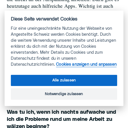
heutzutage auch hilfreiche Apps. Wichtig ist auch
körperliche Betätigung damit der Stress abgebaut
werden kann – ein Spaziergang tut schon sehr gut.
Diese Seite verwendet Cookies
Für eine uneingeschränkte Nutzung der Webseite von
Angestellte Schweiz werden Cookies benötigt. Durch
die weitere Verwendung unserer Inhalte und Leistungen
erklärst du dich mit der Nutzung von Cookies
Wirksame
einverstanden. Mehr Details zu Cookies und zum
Datenschutz findest du in unseren
Entspannungsmethoden
Datenschutzrichtlinien.
Cookies anzeigen und anpassen
mehr anzeigen
Alle zulassen
Notwendige zulassen
Was tu ich, wenn ich nachts aufwache und
ich die Probleme rund um meine Arbeit zu
wälzen beginne?