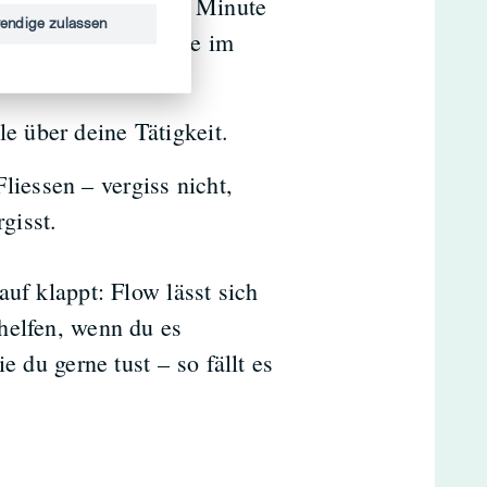
hl aufgehoben: Eine Minute
endige zulassen
Stunden vergehen wie im
le über deine Tätigkeit.
liessen – vergiss nicht,
gisst.
uf klappt: Flow lässt sich
helfen, wenn du es
e du gerne tust – so fällt es