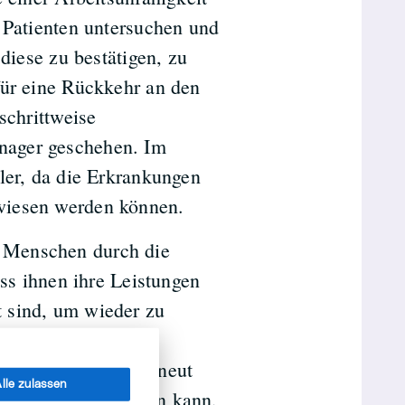
 Patienten untersuchen und
 diese zu bestätigen, zu
für eine Rückkehr an den
schrittweise
nager geschehen. Im
ler, da die Erkrankungen
wiesen werden können.
 Menschen durch die
ass ihnen ihre Leistungen
 sind, um wieder zu
 Termin bei einem
n seinen Zustand erneut
lle zulassen
lich empfinden lassen kann,