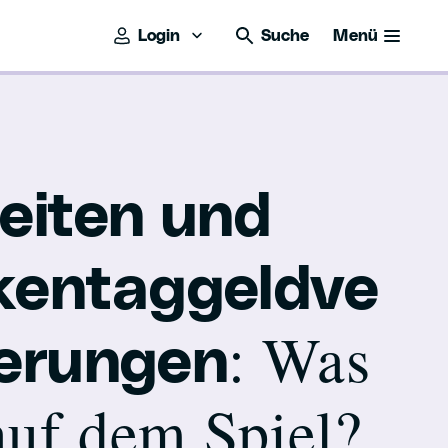
Login
Suche
Menü
eiten und
kentaggeldve
: Was
herungen
auf dem Spiel?