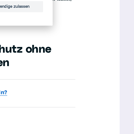
chen muss.
endige zulassen
hutz ohne
en
in?