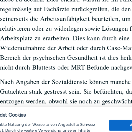
regelmässig auf Fachärzte zurückgreifen, die den
seinerseits die Arbeitsunfähigkeit beurteilen, um
relativieren oder zu widerlegen sowie Lösungen 
Arbeitsplatz zu erarbeiten. Dies kann durch eine 
Wiederaufnahme der Arbeit oder durch Case-Ma
Bereich der psychischen Gesundheit ist dies heik
nicht durch Bluttests oder MRT-Befunde nachge
Nach Angaben der Sozialdienste können manche
Gutachten stark gestresst sein. Sie befürchten, d
entzogen werden, obwohl sie noch zu geschwächt
arbeiten, und dies allein aus Kostengründen. Ein
det Cookies
medizinischen Gutachter bedeutet auch, dass ma
nkte Nutzung der Webseite von Angestellte Schweiz
A
detailliert schildern muss, was sich als aufdring
t. Durch die weitere Verwendung unserer Inhalte