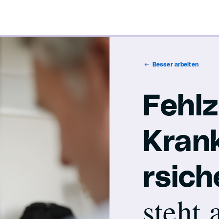
Besser arbeiten
Fehlz
Kran
rsic
steht 