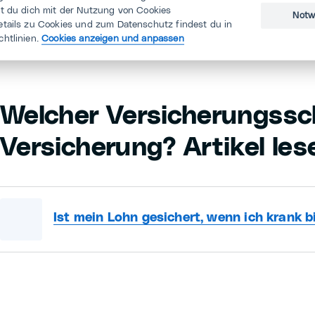
st du dich mit der Nutzung von Cookies
wenn man über seine psychischen Probleme spre
Notw
etails zu Cookies und zum Datenschutz findest du in
chtlinien.
Cookies anzeigen und anpassen
Welcher Versicherungssc
Versicherung? Artikel les
Ist mein Lohn gesichert, wenn ich krank b