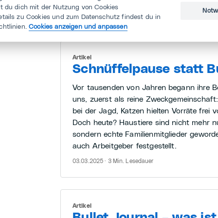
st du dich mit der Nutzung von Cookies
Notw
26.09.2025 · 2 Min. Lesedauer
etails zu Cookies und zum Datenschutz findest du in
chtlinien.
Cookies anzeigen und anpassen
Artikel
Schnüffelpause statt B
Vor tausenden von Jahren begann ihre B
uns, zuerst als reine Zweckgemeinschaft
bei der Jagd, Katzen hielten Vorräte frei 
Doch heute? Haustiere sind nicht mehr nu
sondern echte Familienmitglieder geword
auch Arbeitgeber festgestellt.
03.03.2025 · 3 Min. Lesedauer
Artikel
Bullet Journal – was is