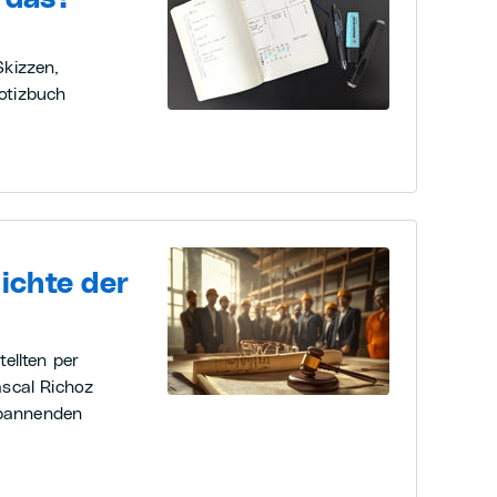
Skizzen,
otizbuch
ichte der
ellten per
ascal Richoz
pannenden