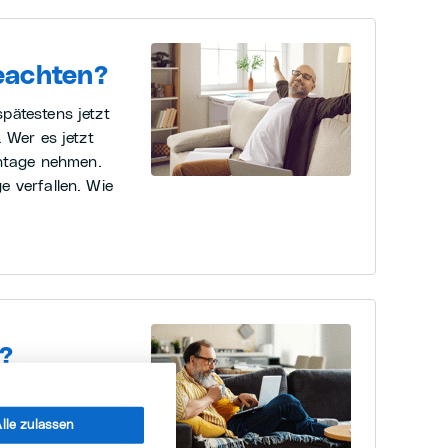
eachten?
pätestens jetzt
. Wer es jetzt
entage nehmen.
e verfallen. Wie
?
 man flexibles
sort und
lle zulassen