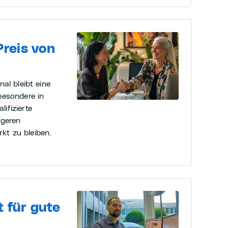
reis von
al bleibt eine
besondere in
ifizierte
igeren
kt zu bleiben.
 für gute