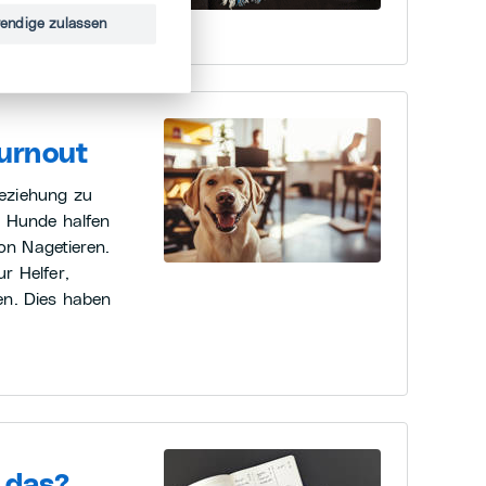
endige zulassen
urnout
eziehung zu
: Hunde halfen
von Nagetieren.
r Helfer,
en. Dies haben
t das?