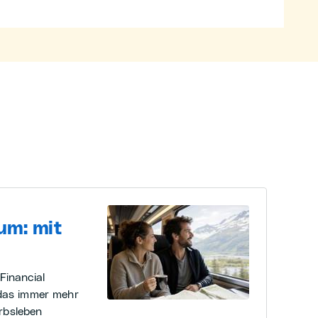
um: mit
Financial
 das immer mehr
rbsleben