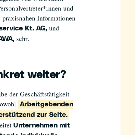
Personalvertreter*innen und
e praxisnahen Informationen
und
ervice Kt. AG​,
sehr.
 AWA,
nkret weiter?
be der Geschäftstätigkeit
 sowohl
Arbeitgebenden
erstützend zur Seite.
eitet
Unternehmen mit