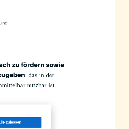
tung
sch zu fördern sowie
, das in der
rzugeben
mittelbar nutzbar ist.
Angestellte
a Lohn statt.
lle zulassen