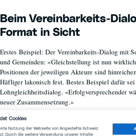
Beim Vereinbarkeits-Dial
Format in Sicht
Erstes Beispiel: Der Vereinbarkeits-Dialog mit S
und Gemeinden: «Gleichstellung ist nun wirklic
Positionen der jeweiligen Akteure sind hinreichen
Häfliger lakonisch fest. Bestes Beispiel dafür sei
Lohngleichheitsdialog. «Erfolgversprechender wä
neuer Zusammensetzung.»
det Cookies
Auch müsse das Thema flexibles und vereinbarke
nkte Nutzung der Webseite von Angestellte Schweiz
A
der zuständigen Verwaltungseinheit, dem Seco,
t. Durch die weitere Verwendung unserer Inhalte