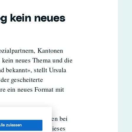
og kein neues
ozialpartnern, Kantonen
h kein neues Thema und die
d bekannt», stellt Ursula
 der gescheiterte
re ein neues Format mit
itsgerechtes Arbeiten bei
lle zulassen
 noch ankommen. «Dieses