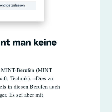
 der Teufel das
endige zulassen
nt man keine
 in MINT-Berufen (MINT
aft, Technik). «Dies zu
els in diesen Berufen auch
er. Es sei aber mit