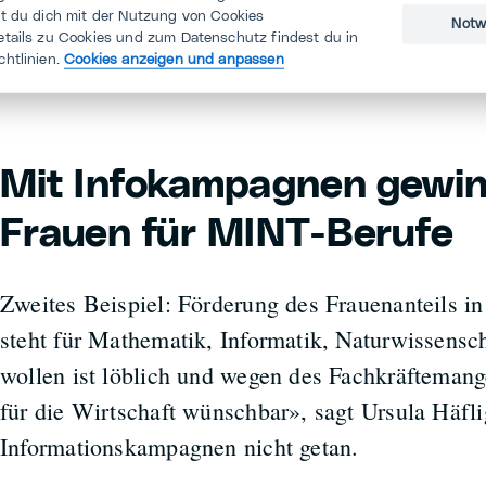
scheut jegliche Reformen des Arbeitsgesetzes wie
st du dich mit der Nutzung von Cookies
Notw
etails zu Cookies und zum Datenschutz findest du in
Weihwasser.»
chtlinien.
Cookies anzeigen und anpassen
Mit Infokampagnen gewin
Frauen für MINT-Berufe
Zweites Beispiel: Förderung des Frauenanteils
steht für Mathematik, Informatik, Naturwissensch
wollen ist löblich und wegen des Fachkräftemang
für die Wirtschaft wünschbar», sagt Ursula Häflig
Informationskampagnen nicht getan.