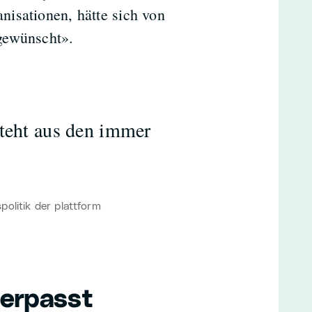
isationen, hätte sich von
gewünscht».
steht aus den immer
olitik der plattform
verpasst