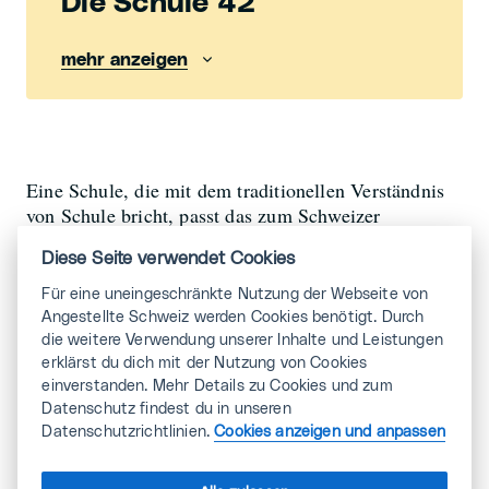
Die Schule 42
mehr anzeigen
Eine Schule, die mit dem traditionellen Verständnis
von Schule bricht, passt das zum Schweizer
Bildungssystem? Potentielle Arbeitgeber*innen seien
Diese Seite verwendet Cookies
manchmal skeptisch, sagt Corina Schedler, wenn sie
von dem Konzept von 42 erfahren. «In der Praxis
Für eine uneingeschränkte Nutzung der Webseite von
überzeugen die Absolvent*innen. Sie sind
Angestellte Schweiz werden Cookies benötigt. Durch
Problemlöser*innen und lernen wichtige
die weitere Verwendung unserer Inhalte und Leistungen
Zukunftskompetenzen wie lebenslanges Lernen,
erklärst du dich mit der Nutzung von Cookies
Kreativität, Anpassung und Resilienz.»
einverstanden. Mehr Details zu Cookies und zum
Datenschutz findest du in unseren
Datenschutzrichtlinien.
Cookies anzeigen und anpassen