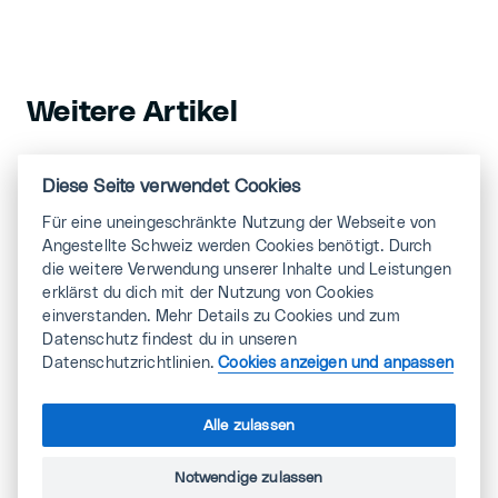
Weitere Artikel
Diese Seite verwendet Cookies
Artikel
Für eine uneingeschränkte Nutzung der Webseite von
Fachkräftesituation
Angestellte Schweiz werden Cookies benötigt. Durch
Schweiz
die weitere Verwendung unserer Inhalte und Leistungen
erklärst du dich mit der Nutzung von Cookies
Schon seit über zehn Jahren wird das Thema im
einverstanden. Mehr Details zu Cookies und zum
HR diskutiert und Employer Branding Budgets aus
Datenschutz findest du in unseren
diesem Grund regelmässig aufgestockt: der
Datenschutzrichtlinien.
Cookies anzeigen und anpassen
Fachkräftemangel beschäftigt
Personalabteilungen und
Alle zulassen
Unternehmensleiter*innen. Lange bestand die
Sorge, mittel- oder langfristig nicht genug
Notwendige zulassen
Fachkräfte zu finden. Gemäss dem