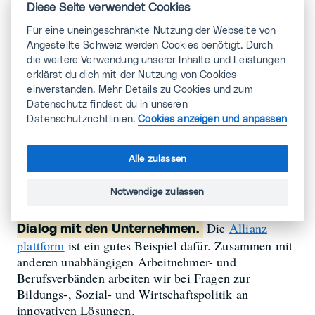
Diese Seite verwendet Cookies
Das heisst, der Verband hat die gleichen
Für eine uneingeschränkte Nutzung der Webseite von
Interessen wie die Unternehmen?
Angestellte Schweiz werden Cookies benötigt. Durch
die weitere Verwendung unserer Inhalte und Leistungen
Das ist bei vielen Fragen so. Wir wollen den
erklärst du dich mit der Nutzung von Cookies
Werkplatz Schweiz möglichst attraktiv machen, die
einverstanden. Mehr Details zu Cookies und zum
Wettbewerbsfähigkeit und Innovationskraft
Datenschutz findest du in unseren
verbessern. Mit Weiterbildungen und Angeboten zur
Datenschutzrichtlinien.
Cookies anzeigen und anpassen
psychischen Gesundheit sorgen wir dafür, dass
gerade auch ältere Arbeitnehmende im
Arbeitsprozess bleiben. Das kommt nicht nur den
Alle zulassen
Betroffenen zugute. Auch die Sozialversicherungen
profitieren und damit insgesamt der
Notwendige zulassen
Wirtschaftsstandort.
Wir suchen stets den
Die
Allianz
Dialog mit den Unternehmen.
plattform
ist ein gutes Beispiel dafür. Zusammen mit
anderen unabhängigen Arbeitnehmer- und
Berufsverbänden arbeiten wir bei Fragen zur
Bildungs-, Sozial- und Wirtschaftspolitik an
innovativen Lösungen.