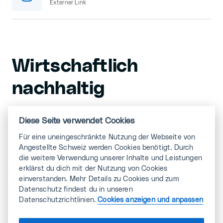
Externer Link
Wirtschaftlich
nachhaltig
Wir legen unseren Fokus darauf, die Mitgliederbasis
Diese Seite verwendet Cookies
zu stärken. So steht unser Verband auf einem stabilen
Für eine uneingeschränkte Nutzung der Webseite von
Fundament. Und wir können die Aufgaben für die
Angestellte Schweiz werden Cookies benötigt. Durch
Mitglieder garantieren.
die weitere Verwendung unserer Inhalte und Leistungen
erklärst du dich mit der Nutzung von Cookies
Wir achten gezielt auf einen sorgsamen Umgang mit
einverstanden. Mehr Details zu Cookies und zum
allen Ressourcen. Wir wirtschaften effizient und
Datenschutz findest du in unseren
nachhaltig mit dem Geld unserer Mitglieder. Das
Datenschutzrichtlinien.
Cookies anzeigen und anpassen
zeigt sich auch in der Fokussierung der Themen: Wir
bearbeiten die Inhalte so, dass wir Synergien nutzen