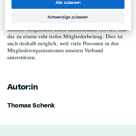
können, gerade wenn wir mit Partner*innen
Alle zulassen
zusammenarbeiten.
Notwendige zulassen
Mit umgerechnet 11 Vollzeitstellen bieten wir
unseren Mitgliedern einen umfassenden Service, und
das zu einem sehr tiefen Mitgliederbeitrag. Dies ist
auch deshalb möglich, weil viele Personen in den
Mitgliederorganisationen unseren Verband
unterstützen.
Autor:in
Thomas Schenk