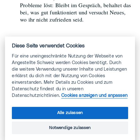
Probleme löst: Bleibt im Gespräch, behaltet das
bei, was gut funktioniert und versucht Neues,
wo ihr nicht zufrieden seid.
Diese Seite verwendet Cookies
Das Unternehmen
Für eine uneingeschränkte Nutzung der Webseite von
Angestellte Schweiz werden Cookies benötigt. Durch
muss mitziehen
die weitere Verwendung unserer Inhalte und Leistungen
erklärst du dich mit der Nutzung von Cookies
einverstanden. Mehr Details zu Cookies und zum
Nicht alle Punkte kannst du als Führungskraft
Datenschutz findest du in unseren
autonom umsetzen. Dennoch bist du in deiner Rolle
Datenschutzrichtlinien.
Cookies anzeigen und anpassen
auch Anwältin oder Anwalt deiner Mitarbeitenden,
wenn es um für sie wichtige Arbeitsbedingungen
Alle zulassen
geht:
Notwendige zulassen
Faire Löhne: Kannst du für dein Team