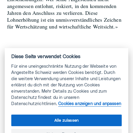
angemessen entlohnt, riskiert, in den kommenden
Jahren den Anschluss zu verlieren. Diese
Lohnerhöhung ist ein unmissverständliches Zeichen
für Wertschätzung und wirtschaftliche Weitsicht.»
Diese Seite verwendet Cookies
Arbeitszeitverkürzung
Für eine uneingeschränkte Nutzung der Webseite von
als Alternative zur
Angestellte Schweiz werden Cookies benötigt. Durch
die weitere Verwendung unserer Inhalte und Leistungen
Lohnerhöhung
erklärst du dich mit der Nutzung von Cookies
einverstanden. Mehr Details zu Cookies und zum
Datenschutz findest du in unseren
Jede unternehmerische Situation muss im geforderten
Datenschutzrichtlinien.
Cookies anzeigen und anpassen
Rahmen individuell betrachtet werden. Darauf legt
Angestellte Schweiz Wert. Können Unternehmen
Alle zulassen
durch wirtschaftliche Unsicherheit oder schwierige
Konjunkturdynamik keine Lohnerhöhungen leisten,