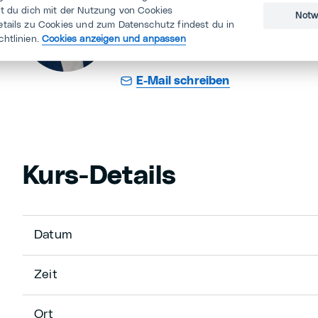
st du dich mit der Nutzung von Cookies
Notw
Gründer & Innovation Lead, Kub
etails zu Cookies und zum Datenschutz findest du in
chtlinien.
Cookies anzeigen und anpassen
+41443601111
E-Mail schreiben
Kurs-Details
Datum
Zeit
Ort