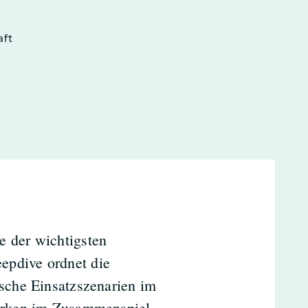
aft
e der wichtigsten
epdive ordnet die
ische Einsatzszenarien im
tärken im Zusammenspiel