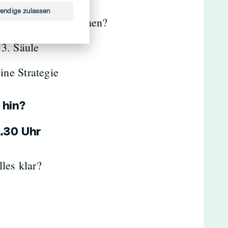
endige zulassen
iel kannst du rechnen?
 3. Säule
ine Strategie
 hin?
2.30 Uhr
les klar?