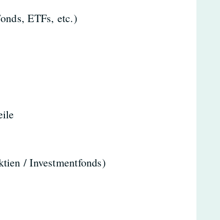
Fonds, ETFs, etc.)
eile
tien / Investmentfonds)