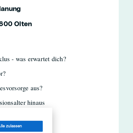
planung
4600 Olten
lus - was erwartet dich?
or?
desvorsorge aus?
sionsalter hinaus
lle zulassen
. Säule