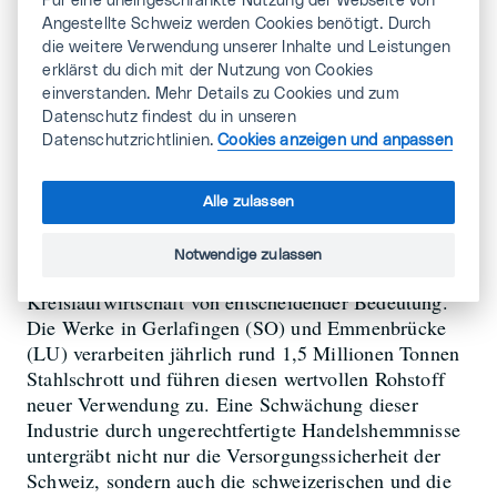
Für eine uneingeschränkte Nutzung der Webseite von
Angestellte Schweiz werden Cookies benötigt. Durch
die weitere Verwendung unserer Inhalte und Leistungen
Versorgungssicherheit
erklärst du dich mit der Nutzung von Cookies
einverstanden. Mehr Details zu Cookies und zum
und
Datenschutz findest du in unseren
Datenschutzrichtlinien.
Cookies anzeigen und anpassen
Kreislaufwirtschaft
nicht gefährden
Alle zulassen
Notwendige zulassen
Die Schweizer Stahlindustrie ist für die
Kreislaufwirtschaft von entscheidender Bedeutung.
Die Werke in Gerlafingen (SO) und Emmenbrücke
(LU) verarbeiten jährlich rund 1,5 Millionen Tonnen
Stahlschrott und führen diesen wertvollen Rohstoff
neuer Verwendung zu. Eine Schwächung dieser
Industrie durch ungerechtfertigte Handelshemmnisse
untergräbt nicht nur die Versorgungssicherheit der
Schweiz, sondern auch die schweizerischen und die