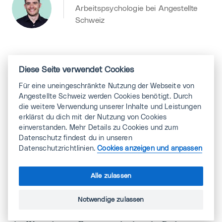
Arbeitspsychologie bei Angestellte
Schweiz
Arbeitszeitreduktion: Alternative zur
Diese Seite verwendet Cookies
klassischen Lohnerhöhung
Für eine uneingeschränkte Nutzung der Webseite von
Angestellte Schweiz werden Cookies benötigt. Durch
Rund die Hälfte der Befragten wünscht sich zwar
die weitere Verwendung unserer Inhalte und Leistungen
eine klassische Lohnerhöhung während aber ein
erklärst du dich mit der Nutzung von Cookies
Viertel eine Reduktion der Arbeitszeit bei
einverstanden. Mehr Details zu Cookies und zum
gleichbleibendem Lohn bevorzugt. Ein Fünftel
Datenschutz findest du in unseren
favorisiert einen Mix der beiden Varianten.
Datenschutzrichtlinien.
Cookies anzeigen und anpassen
Besonders Frauen, Besserverdienende und jüngere
Arbeitnehmende sind der Idee einer
Alle zulassen
Arbeitszeitreduktion bei gleichbleibendem Lohn
gegenüber wohlwollender eingestellt. Die Forderung
Notwendige zulassen
wird in der Deutschschweiz mehr unterstützt als in